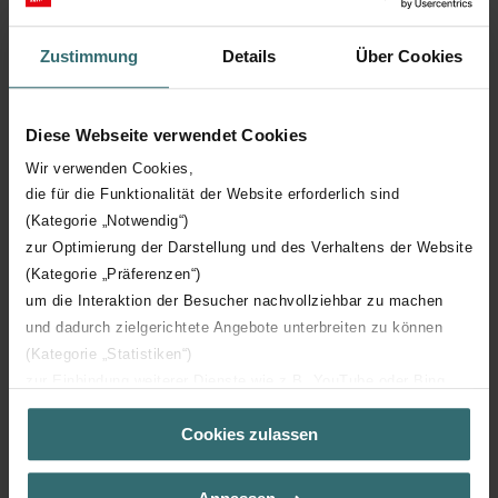
Zustimmung
Details
Über Cookies
Diese Webseite verwendet Cookies
Wir verwenden Cookies,
Dividendenpolitik
die für die Funktionalität der Website erforderlich sind
(Kategorie „Notwendig“)
zur Optimierung der Darstellung und des Verhaltens der Website
Die Dividendenpolitik der Gesellschaft ist ertragsorientiert, wobei
(Kategorie „Präferenzen“)
die Ausschüttungsquote im Allgemeinen 30–50% des
um die Interaktion der Besucher nachvollziehbar zu machen
Reingewinnes beträgt.
und dadurch zielgerichtete Angebote unterbreiten zu können
Die Generalversammlung legt jährlich die Brutto-Dividende in
(Kategorie „Statistiken“)
Prozenten des Nominalwerts der Aktie fest. Die Auszahlung der
zur Einbindung weiterer Dienste wie z.B. YouTube oder Bing
Dividende erfolgt netto, d. h. nach Abzug der obligatorischen 35-
(Kategorie „Marketing“)
prozentigen Verrechnungssteuer.
Cookies zulassen
Über „Details zeigen“ bzw. die Datenschutzerklärung erhalten
Die Verrechnungssteuer kann zurückgefordert werden. Für
Sie weitere Informationen. Durch die Auswahl der Kategorie
ausländische Rückforderungsanträge verweisen wir auf allfällige
nehmen Sie die jeweiligen Cookies an oder lehnen sie ab. Bei