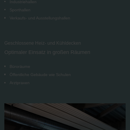
Industriehallen
Sporthallen
Verkaufs- und Ausstellungshallen
Geschlossene Heiz- und Kühldecken
Optimaler Einsatz in großen Räumen
Büroräume
Öffentliche Gebäude wie Schulen
Arztpraxen