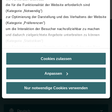
die für die Funktionalität der Website erforderlich sind
Zehnder Group
Common
Corporate Procurement
(Kategorie „Notwendig“)
zur Optimierung der Darstellung und des Verhaltens der Website
(Kategorie „Präferenzen“)
um die Interaktion der Besucher nachvollziehbar zu machen
Kontakt
und dadurch zielgerichtete Angebote unterbreiten zu können
(Kategorie „Statistiken“)
+41 (0) 62 855 15 00
zur Einbindung weiterer Dienste wie z.B. YouTube oder Bing
info@zehndergroup.com
(Kategorie „Marketing“)
Cookies zulassen
Über „Details zeigen“ bzw. die Datenschutzerklärung erhalten
Kontaktieren Sie uns
Sie weitere Informationen. Durch die Auswahl der Kategorie
nehmen Sie die jeweiligen Cookies an oder lehnen sie ab. Bei
Anpassen
der Auswahl von „Statistiken“ willigen Sie ein, dass wir Ihren
Zehnder Group AG
Besuchsverlauf auf unserer Website verwenden, um Ihnen die
Moortalstrasse 1
bestmögliche Nutzererfahrung zu ermöglichen und Ihnen
Nur notwendige Cookies verwenden
5722 Gränichen
maßgeschneiderte Informationen basierend auf Ihren Interessen
Schweiz
zur Verfügung zu stellen. Alle Einwilligungen können Sie
selbstverständlich über einen Link in der Datenschutzerklärung
widerrufen.
Deutsch