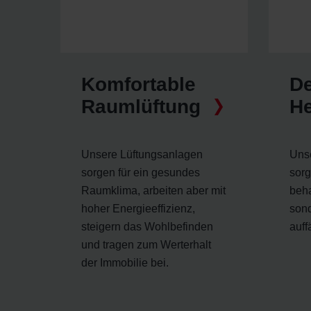
Zehnder Group İç Mekan İklimle
Zehnder Group Nederland bv: 
Zehnder Group Sales Internati
Zehnder Group Schweiz AG: D
Zehnder Polska Sp. z o.o.: O
Komfortable
De
Zehnder Group UK Limited: Pr
Raumlüftung
He
Unsere Lüftungsanlagen
Uns
sorgen für ein gesundes
sorg
Raumklima, arbeiten aber mit
beh
hoher Energieeffizienz,
son
steigern das Wohlbefinden
auff
und tragen zum Werterhalt
der Immobilie bei.