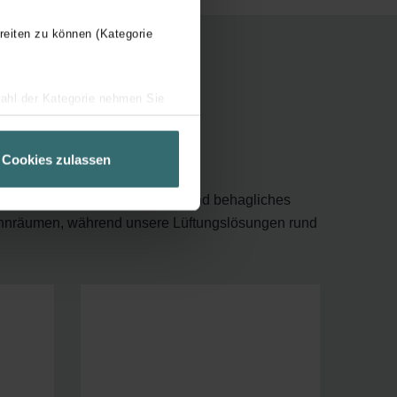
reiten zu können (Kategorie
wahl der Kategorie nehmen Sie
klima
ir Ihren Besuchsverlauf auf
geschneiderte Informationen
Cookies zulassen
ch über einen Link in der
gen Lösungen für ein gesundes und behagliches
hnräumen, während unsere Lüftungslösungen rund