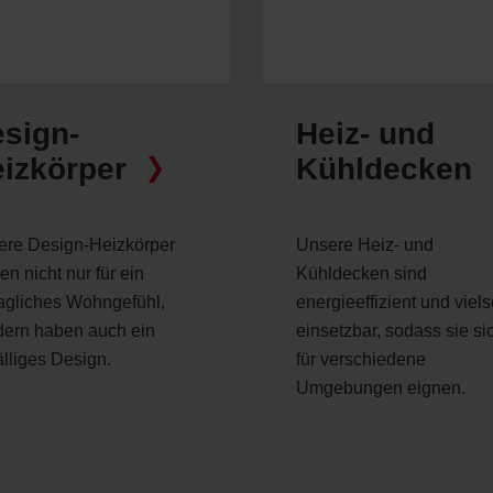
ndirme Sanayi ve Ticaret Limitet Şirketi: Web Sitesi Çerezleri
Privacyverklaringen
onal: Privacy Policy
atenschutz
świadczenie o ochronie danych Zehnder
sign-
Heiz- und
ivacy Policy
izkörper
Kühldecken
ere Design-Heizkörper
Unsere Heiz- und
en nicht nur für ein
Kühldecken sind
agliches Wohngefühl,
energieeffizient und viels
dern haben auch ein
einsetzbar, sodass sie si
älliges Design.
für verschiedene
Umgebungen eignen.