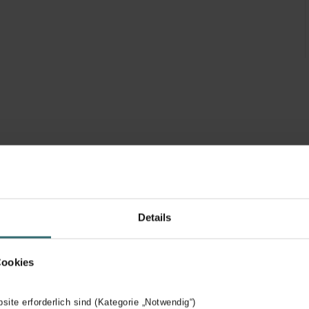
Details
 und Milva Inderbitzin-Zehnder
Cookies
bsite erforderlich sind (Kategorie „Notwendig“)