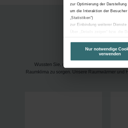
zur Optimierung der Darstellung
um die Interaktion der Besucher
„Statistiken“)
zur Einbindung weiterer Dienste
Über „Details zeigen“ bzw. die 
Lösu
die jeweiligen Cookies an oder l
unserer Website verwenden, um 
Nur notwendige Cook
verwenden
basierend auf Ihren Interessen z
Datenschutzerklärung widerrufen
Wussten Sie, dass wir 90% unserer Zeit in In
Raumklima zu sorgen. Unsere Raumwärmer und He
Datenschutzerklärung der Zeh
Zehnder Group AG: Data Priva
Zehnder Group België nv/sa: Dé
Zehnder Group Czech Republic
Zehnder Group France: Protec
Zehnder Group Ibérica SAU: Po
Zehnder Group Italia S.r.l.: Pr