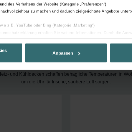
 und des Verhaltens der Website (Kategorie „Präferenzen“)
 nachvollziehbar zu machen und dadurch zielgerichtete Angebote unterb
 wie z.B. YouTube oder Bing (Kategorie „Marketing“)
Datenschutzerklärung erhalten Sie weitere Informationen. Durch die Aus
ng für perfektes Raum
ehnen sie ab. Bei der Auswahl von „Statistiken“ willigen Sie ein, dass w
Ihnen die bestmögliche Nutzererfahrung zu ermöglichen und Ihnen maß
ies
Anpassen
ur Verfügung zu stellen. Alle Einwilligungen können Sie selbstverständli
.
nenräumen verbringen? Zehnders Mission ist es, mit erstklassi
iz- und Kühldecken schaffen behagliche Temperaturen in Wo
nder Group
um die Uhr für frische, saubere Luft sorgen.
cy
clarations de confidentialité
 s.r.o.: Zásady ochrany osobních údajů
tion des données
lítica de privacidad
ivacy