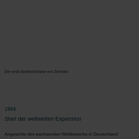
Zehnder Group Czech Republic s.r.o.: Zásady ochrany
osobních údajů
Zehnder Group France: Protection des données
Zehnder Group Ibérica SAU: Política de privacidad
Zehnder Group Italia S.r.l.: Privacy
Zehnder Group İç Mekan İklimlendirme Sanayi ve Ticaret
Limitet Şirketi: Web Sitesi Çerezleri
Zehnder Group Nederland bv: Privacyverklaringen
Zehnder Group Sales International: Privacy Policy
Zehnder Group Schweiz AG: Datenschutz
Zehnder Polska Sp. z o.o.: Oświadczenie o ochronie
Der erste Badheizkörper von Zehnder
danych Zehnder
Zehnder Group UK Limited: Privacy Policy
1964
Start der weltweiten Expansion
Angesichts des wachsenden Wettbewerbs in Deutschland