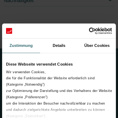
Nachhaltigkeit
Zehnder Group
Common
Impressum
Zustimmung
Details
Über Cookies
Kontakt
Diese Webseite verwendet Cookies
+41 (0) 62 855 15 00
Wir verwenden Cookies,
die für die Funktionalität der Website erforderlich sind
info@zehndergroup.com
(Kategorie „Notwendig“)
zur Optimierung der Darstellung und des Verhaltens der Website
Kontaktieren Sie uns
(Kategorie „Präferenzen“)
um die Interaktion der Besucher nachvollziehbar zu machen
Zehnder Group AG
und dadurch zielgerichtete Angebote unterbreiten zu können
Moortalstrasse 1
(Kategorie „Statistiken“)