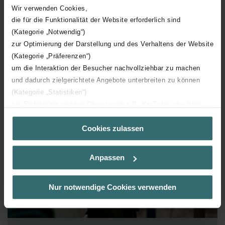
eines gesunden Lebensumfelds in Ihrem Zuhause.
Wir verwenden Cookies,
die für die Funktionalität der Website erforderlich sind
Mehr erfahren
(Kategorie „Notwendig“)
zur Optimierung der Darstellung und des Verhaltens der Website
(Kategorie „Präferenzen“)
um die Interaktion der Besucher nachvollziehbar zu machen
und dadurch zielgerichtete Angebote unterbreiten zu können
(Kategorie „Statistiken“)
zur Einbindung weiterer Dienste wie z.B. YouTube oder Bing
(Kategorie „Marketing“)
Cookies zulassen
Über „Details zeigen“ bzw. die Datenschutzerklärung erhalten
Sie weitere Informationen. Durch die Auswahl der Kategorie
nehmen Sie die jeweiligen Cookies an oder lehnen sie ab. Bei
Anpassen
der Auswahl von „Statistiken“ willigen Sie ein, dass wir Ihren
Besuchsverlauf auf unserer Website verwenden, um Ihnen die
bestmögliche Nutzererfahrung zu ermöglichen und Ihnen
Nur notwendige Cookies verwenden
maßgeschneiderte Informationen basierend auf Ihren Interessen
zur Verfügung zu stellen. Alle Einwilligungen können Sie
selbstverständlich über einen Link in der Datenschutzerklärung