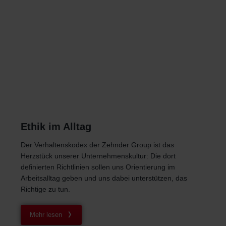
Zehnder Group Sales International: Privacy Policy
Zehnder Group Schweiz AG: Datenschutz
Zehnder Polska Sp. z o.o.: Oświadczenie o ochronie
danych Zehnder
Zehnder Group UK Limited: Privacy Policy
Ethik im Alltag
Der Verhaltenskodex der Zehnder Group ist das
Herzstück unserer Unternehmenskultur: Die dort
definierten Richtlinien sollen uns Orientierung im
Arbeitsalltag geben und uns dabei unterstützen, das
Richtige zu tun.
Mehr lesen