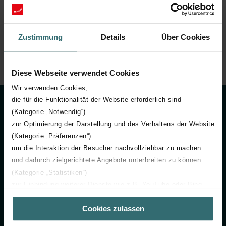
Nachhaltiges Handeln bei der Beschaffung
Zustimmung
Details
Über Cookies
Diese Webseite verwendet Cookies
Wir verwenden Cookies,
die für die Funktionalität der Website erforderlich sind
(Kategorie „Notwendig“)
zur Optimierung der Darstellung und des Verhaltens der Website
(Kategorie „Präferenzen“)
um die Interaktion der Besucher nachvollziehbar zu machen
Der Verhaltenskodex der Zehnder
und dadurch zielgerichtete Angebote unterbreiten zu können
Group ist ein zentrales Element in der
(Kategorie „Statistiken“)
zur Einbindung weiterer Dienste wie z.B. YouTube oder Bing
täglichen Zusammenarbeit mit unseren
(Kategorie „Marketing“)
Mitarbeitenden, Kundinnen und
Cookies zulassen
Über „Details zeigen“ bzw. die Datenschutzerklärung erhalten
Sie weitere Informationen. Durch die Auswahl der Kategorie
Kunden, Lieferanten und Partnern. Er