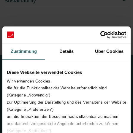
Sustainability
Zehnder Group
Common
Imprint
Zustimmung
Details
Über Cookies
Contact
Diese Webseite verwendet Cookies
+41 (0) 62 855 15 00
Wir verwenden Cookies,
die für die Funktionalität der Website erforderlich sind
info@zehndergroup.com
(Kategorie „Notwendig“)
zur Optimierung der Darstellung und des Verhaltens der Website
Contact us
(Kategorie „Präferenzen“)
um die Interaktion der Besucher nachvollziehbar zu machen
Zehnder Group AG
und dadurch zielgerichtete Angebote unterbreiten zu können
Moortalstrasse 1
(Kategorie „Statistiken“)