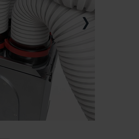
ndirme Sanayi ve Ticaret Limitet Şirketi: Web Sitesi Çerezleri
Privacyverklaringen
onal: Privacy Policy
atenschutz
świadczenie o ochronie danych Zehnder
ivacy Policy