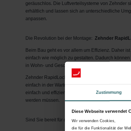
geräuschlos. Die Luftverteilsysteme von Zehnder 
erhältlich und lassen sich an unterschiedliche U
anpassen.
Die Revolution bei der Montage:
Zehnder Rapid
Beim Bau geht es vor allem um Effizienz. Daher ist
einfach wie möglich zu gestalten. Dadurch können 
in Wohn- und Geschäftsräumen einer größeren Za
Zehnder RapidLock® ist die neueste Entwicklung für
einfach in der Wartung, sicher und luftdicht. Der A
Zustimmung
einfach und effizient, wobei keine Dichtungen ges
werden müssen.
Diese Webseite verwendet 
Sind Sie bereit für die Revolution bei der Luftverte
Wir verwenden Cookies,
die für die Funktionalität der We