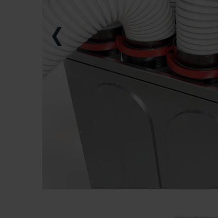
Zehnder Group İç Mekan İklimle
Zehnder Group Nederland bv: 
Zehnder Group Sales Internati
Zehnder Group Schweiz AG: D
Zehnder Polska Sp. z o.o.: O
Zehnder Group UK Limited: Pr