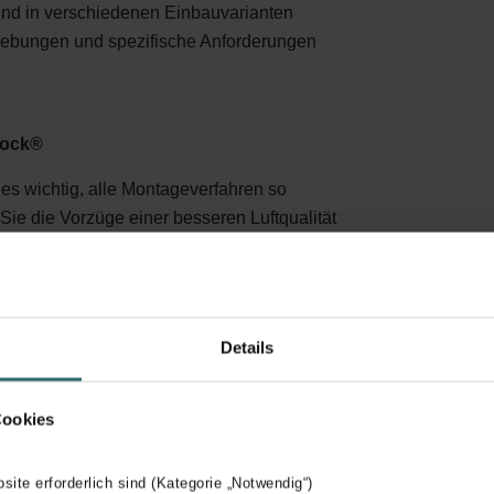
sind in verschiedenen Einbauvarianten
mgebungen und spezifische Anforderungen
Lock®
 es wichtig, alle Montageverfahren so
Sie die Vorzüge einer besseren Luftqualität
hl von Kundinnen und Kunden anbieten.
 die Luftverteilung – schnell montiert,
nschluss der Luftverteilungskanäle wird
Details
chmiert oder Verschlussklammern montiert
Cookies
ilung?
bsite erforderlich sind (Kategorie „Notwendig“)