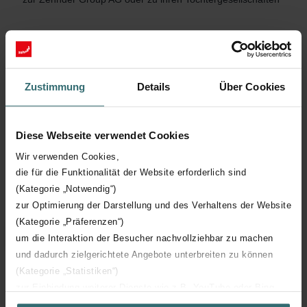
Weitere wesentliche Tätigkeiten und Interessenbindungen
Zustimmung
Details
Über Cookies
Vertreterin der Aktionärsfamilien Zehnder
Diese Webseite verwendet Cookies
Wir verwenden Cookies,
die für die Funktionalität der Website erforderlich sind
(Kategorie „Notwendig“)
Verwaltungsrat
zur Optimierung der Darstellung und des Verhaltens der Website
(Kategorie „Präferenzen“)
Weitere Mitglieder
um die Interaktion der Besucher nachvollziehbar zu machen
und dadurch zielgerichtete Angebote unterbreiten zu können
(Kategorie „Statistiken“)
zur Einbindung weiterer Dienste wie z.B. YouTube oder Bing
(Kategorie „Marketing“)