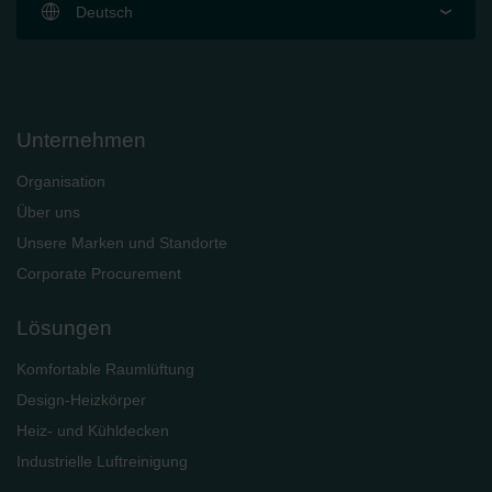
Deutsch
Limitet Şirketi: Web Sitesi Çerezleri
Zehnder Group Nederland bv: Privacyverklaringen
Zehnder Group Sales International: Privacy Policy
Zehnder Group Schweiz AG: Datenschutz
Zehnder Polska Sp. z o.o.: Oświadczenie o ochronie
danych Zehnder
Unternehmen
Zehnder Group UK Limited: Privacy Policy
Organisation
Über uns
Unsere Marken und Standorte
Corporate Procurement
Lösungen
Komfortable Raumlüftung
Design-Heizkörper
Heiz- und Kühldecken
Industrielle Luftreinigung