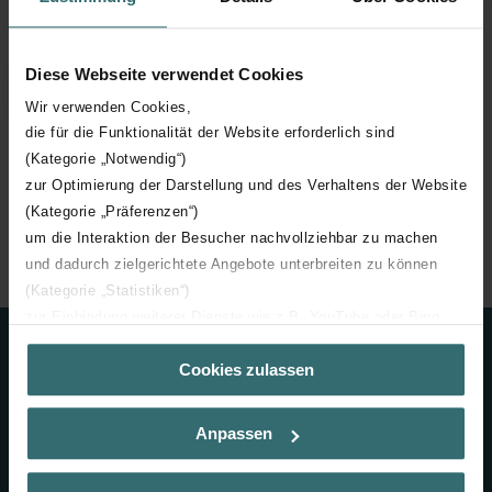
Gruppenleitung
Diese Webseite verwendet Cookies
Weitere Mitglieder
Wir verwenden Cookies,
die für die Funktionalität der Website erforderlich sind
(Kategorie „Notwendig“)
zur Optimierung der Darstellung und des Verhaltens der Website
(Kategorie „Präferenzen“)
Zehnder Group
Unternehmen
Organisation
um die Interaktion der Besucher nachvollziehbar zu machen
Jörg Metzger
und dadurch zielgerichtete Angebote unterbreiten zu können
(Kategorie „Statistiken“)
zur Einbindung weiterer Dienste wie z.B. YouTube oder Bing
(Kategorie „Marketing“)
Kontakt
Cookies zulassen
Über „Details zeigen“ bzw. die Datenschutzerklärung erhalten
Sie weitere Informationen. Durch die Auswahl der Kategorie
+41 (0) 62 855 15 00
nehmen Sie die jeweiligen Cookies an oder lehnen sie ab. Bei
Anpassen
der Auswahl von „Statistiken“ willigen Sie ein, dass wir Ihren
info@zehndergroup.com
Besuchsverlauf auf unserer Website verwenden, um Ihnen die
bestmögliche Nutzererfahrung zu ermöglichen und Ihnen