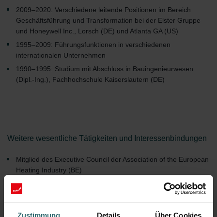
2009–2020: Verschiedene leitende Positionen im Bereich
Geschäftsführung und Transformation bei der Elster Gruppe
und Honeywell Inc., Lorsch (DE) und Atlanta GA (US)
1995–2009: Führungsfunktionen in verschiedenen
internationalen Unternehmen
1990–1995: Studium mit Abschluss in Bauingenieurwesen
(Dipl.-Ing.), Fachhochschule Kaiserslautern (DE)
Weitere wesentliche Tätigkeiten und Interessenbindungen
Mitglied des Executive Council der Association of the European
Heating Industry (BE)
Zustimmung
Details
Über Cookies