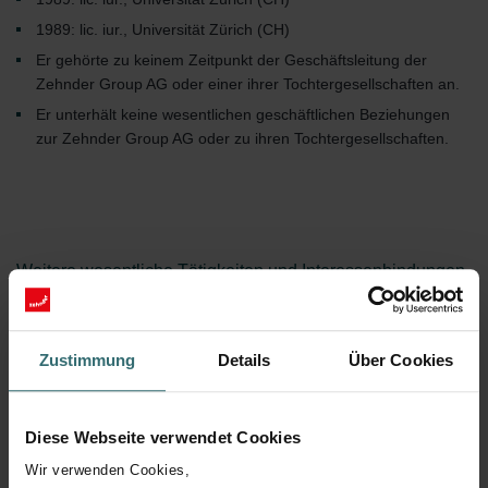
1989: lic. iur., Universität Zürich (CH)
Er gehörte zu keinem Zeitpunkt der Geschäftsleitung der
Zehnder Group AG oder einer ihrer Tochtergesellschaften an.
Er unterhält keine wesentlichen geschäftlichen Beziehungen
zur Zehnder Group AG oder zu ihren Tochtergesellschaften.
Weitere wesentliche Tätigkeiten und Interessenbindungen
Mitglied des Verwaltungsrats und Vorsitzender des Audit
Committee der SFS Group AG (CH)
Zustimmung
Details
Über Cookies
Mitglied des Verwaltungsrats und Vorsitzender des Audit
Committee der HUBER+SUHNER AG (CH)
Vizepräsident des Verwaltungsrats und Mitglied des Prüfungs-
Diese Webseite verwendet Cookies
und Finanzausschusses der AEW Energie AG (CH)
Wir verwenden Cookies,
Vizepräsident des Verwaltungsrats der Immobilien AEW AG