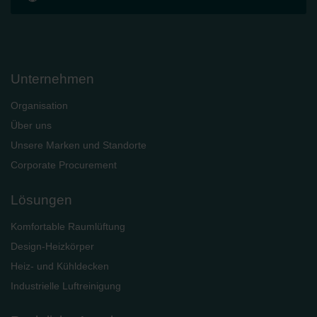
Limitet Şirketi: Web Sitesi Çerezleri
Zehnder Group Nederland bv: Privacyverklaringen
Zehnder Group Sales International: Privacy Policy
Zehnder Group Schweiz AG: Datenschutz
Zehnder Polska Sp. z o.o.: Oświadczenie o ochronie
Unternehmen
danych Zehnder
Zehnder Group UK Limited: Privacy Policy
Organisation
Über uns
Unsere Marken und Standorte
Corporate Procurement
Lösungen
Komfortable Raumlüftung
Design-Heizkörper
Heiz- und Kühldecken
Industrielle Luftreinigung