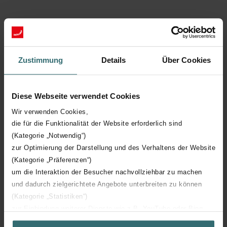
Weitere wesentliche Tätigkeiten und Interessenbindungen
Geschäftsführer der Cadonau Services GmbH
Zustimmung
Details
Über Cookies
Präsident des Verwaltungsrats der PEKTOPROP AG (CH)
Mitglied des Verwaltungsrats der Kärcher SE (DE)
Diese Webseite verwendet Cookies
Wir verwenden Cookies,
die für die Funktionalität der Website erforderlich sind
(Kategorie „Notwendig“)
Verwaltungsrat
zur Optimierung der Darstellung und des Verhaltens der Website
(Kategorie „Präferenzen“)
Weitere Mitglieder
um die Interaktion der Besucher nachvollziehbar zu machen
und dadurch zielgerichtete Angebote unterbreiten zu können
(Kategorie „Statistiken“)
zur Einbindung weiterer Dienste wie z.B. YouTube oder Bing
(Kategorie „Marketing“)