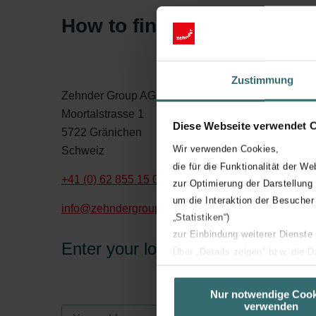
How to find our headquart
Zustimmung
Zehnder Group AG
Moortalstrasse 1
Diese Webseite verwendet 
5722 Gränichen
Wir verwenden Cookies,
Schweiz
die für die Funktionalität der We
+41 (0) 62 855 15 00
zur Optimierung der Darstellung
um die Interaktion der Besucher
info@zehndergroup.com
„Statistiken“)
zur Einbindung weiterer Dienste
Enter your location.
Über „Details zeigen“ bzw. die 
die jeweiligen Cookies an oder l
unserer Website verwenden, um 
Nur notwendige Cook
verwenden
basierend auf Ihren Interessen z