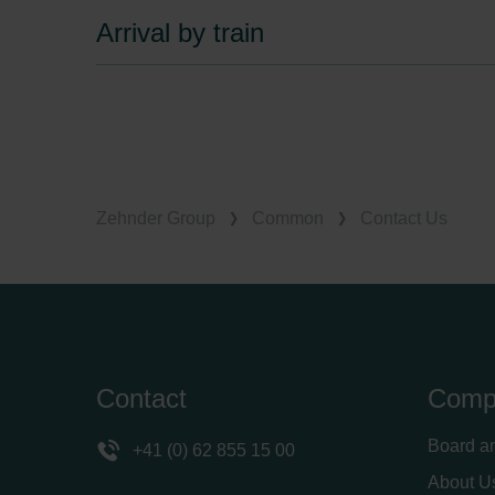
Arrival by train
Zehnder Group
Common
Contact Us
Contact
Comp
Board a
+41 (0) 62 855 15 00
About U