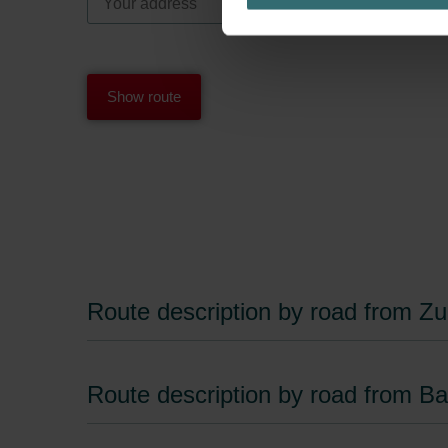
Datenschutzerklärung widerrufen
Datenschutzerklärung der Zeh
Zehnder Group AG: Data Priva
Zehnder Group België nv/sa: Dé
Zehnder Group Czech Republic
Zehnder Group France: Protec
Zehnder Group Ibérica SAU: Po
Zehnder Group Italia S.r.l.: Pr
Zehnder Group İç Mekan İklimle
Zehnder Group Nederland bv: 
Zehnder Group Sales Internati
Route description by road from Zu
Zehnder Group Schweiz AG: D
Zehnder Polska Sp. z o.o.: O
Zehnder Group UK Limited: Pr
Route description by road from Ba