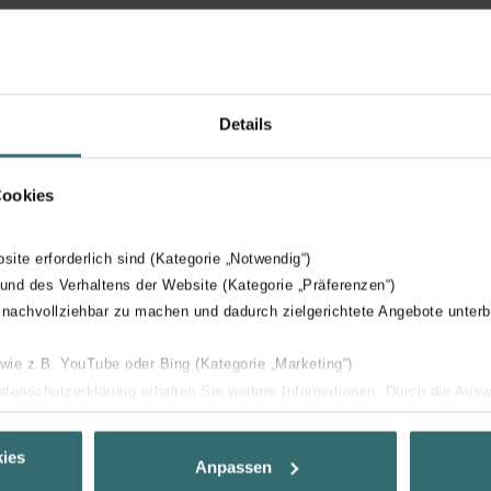
ers
Details
Cookies
bsite erforderlich sind (Kategorie „Notwendig“)
 und des Verhaltens der Website (Kategorie „Präferenzen“)
 nachvollziehbar zu machen und dadurch zielgerichtete Angebote unterb
 wie z.B. YouTube oder Bing (Kategorie „Marketing“)
Datenschutzerklärung erhalten Sie weitere Informationen. Durch die Aus
ehnen sie ab. Bei der Auswahl von „Statistiken“ willigen Sie ein, dass w
Ihnen die bestmögliche Nutzererfahrung zu ermöglichen und Ihnen maß
ies
Anpassen
ur Verfügung zu stellen. Alle Einwilligungen können Sie selbstverständli