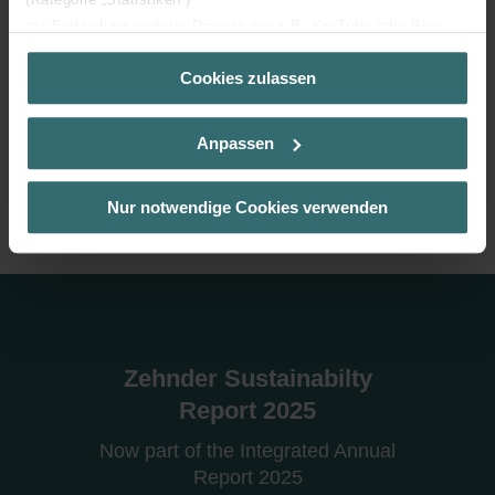
zur Einbindung weiterer Dienste wie z.B. YouTube oder Bing
always the best climate
(Kategorie „Marketing“)
Cookies zulassen
Über „Details zeigen“ bzw. die Datenschutzerklärung erhalten
Find out more about sustainability at Zehnder here
Sie weitere Informationen. Durch die Auswahl der Kategorie
nehmen Sie die jeweiligen Cookies an oder lehnen sie ab. Bei
Discover
Anpassen
der Auswahl von „Statistiken“ willigen Sie ein, dass wir Ihren
Besuchsverlauf auf unserer Website verwenden, um Ihnen die
bestmögliche Nutzererfahrung zu ermöglichen und Ihnen
Nur notwendige Cookies verwenden
maßgeschneiderte Informationen basierend auf Ihren Interessen
zur Verfügung zu stellen. Alle Einwilligungen können Sie
selbstverständlich über einen Link in der Datenschutzerklärung
widerrufen.
Datenschutzerklärung der Zehnder Group
Zehnder Group AG: Data Privacy
Zehnder Sustainabilty
Zehnder Group België nv/sa: Déclarations de confidentialité
Report 2025
Zehnder Group Czech Republic s.r.o.: Zásady ochrany
osobních údajů
Now part of the Integrated Annual
Zehnder Group France: Protection des données
Report 2025
Zehnder Group Ibérica SAU: Política de privacidad