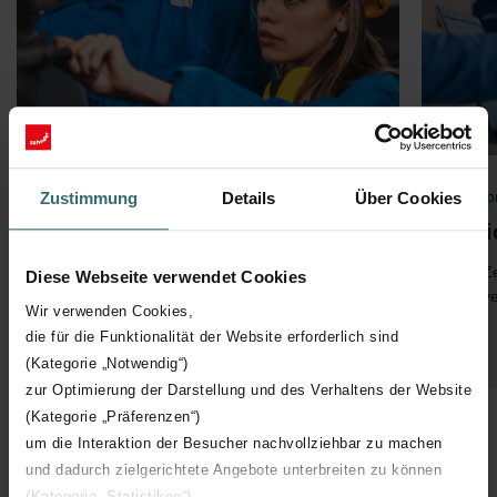
Best practice
Best p
Zustimmung
Details
Über Cookies
More opportunities for
Ethi
equality
The Ze
Diese Webseite verwendet Cookies
for ev
Learning from and with one another, the UN
Wir verwenden Cookies,
Global Compact programme brings us closer
die für die Funktionalität der Website erforderlich sind
to the goal of equal opportunities.
(Kategorie „Notwendig“)
zur Optimierung der Darstellung und des Verhaltens der Website
(Kategorie „Präferenzen“)
um die Interaktion der Besucher nachvollziehbar zu machen
und dadurch zielgerichtete Angebote unterbreiten zu können
(Kategorie „Statistiken“)