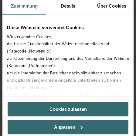
Zustimmung
Details
Über Cookies
2020
Diese Webseite verwendet Cookies
2019
Wir verwenden Cookies,
die für die Funktionalität der Website erforderlich sind
2018
(Kategorie „Notwendig“)
zur Optimierung der Darstellung und des Verhaltens der Website
(Kategorie „Präferenzen“)
2017
um die Interaktion der Besucher nachvollziehbar zu machen
und dadurch zielgerichtete Angebote unterbreiten zu können
2016
(Kategorie „Statistiken“)
zur Einbindung weiterer Dienste wie z.B. YouTube oder Bing
(Kategorie „Marketing“)
2015
Cookies zulassen
Über „Details zeigen“ bzw. die Datenschutzerklärung erhalten
Sie weitere Informationen. Durch die Auswahl der Kategorie
nehmen Sie die jeweiligen Cookies an oder lehnen sie ab. Bei
Anpassen
der Auswahl von „Statistiken“ willigen Sie ein, dass wir Ihren
Besuchsverlauf auf unserer Website verwenden, um Ihnen die