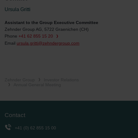
danych Zehnder
Ursula Gritti
Zehnder Group UK Limited: Privacy Policy
Assistant to the Group Executive Committee
Zehnder Group AG, 5722 Graenichen (CH)
Phone
+41 62 855 15 20
Email
ursula.gritti@zehndergroup.com
Zehnder Group
Investor Relations
Annual General Meeting
Contact
+41 (0) 62 855 15 00