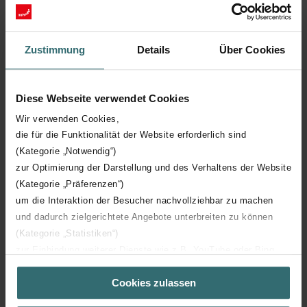
Switzerland
Türkije
United Kingdom
Zustimmung
Details
Über Cookies
Asia-Pacific
Diese Webseite verwendet Cookies
China
Wir verwenden Cookies,
die für die Funktionalität der Website erforderlich sind
(Kategorie „Notwendig“)
zur Optimierung der Darstellung und des Verhaltens der Website
(Kategorie „Präferenzen“)
Brands in Europe
um die Interaktion der Besucher nachvollziehbar zu machen
und dadurch zielgerichtete Angebote unterbreiten zu können
(Kategorie „Statistiken“)
Acova
zur Einbindung weiterer Dienste wie z.B. YouTube oder Bing
(Kategorie „Marketing“)
Cookies zulassen
Über „Details zeigen“ bzw. die Datenschutzerklärung erhalten
Caladair
Sie weitere Informationen. Durch die Auswahl der Kategorie