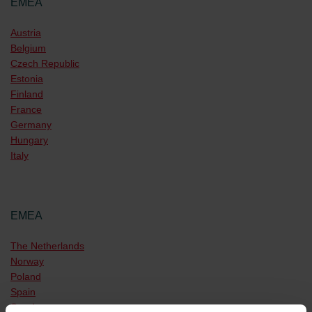
EMEA
Austria
Belgium
Czech Republic
Estonia
Finland
France
Germany
Hungary
Italy
EMEA
The Netherlands
Norway
Poland
Spain
Sweden