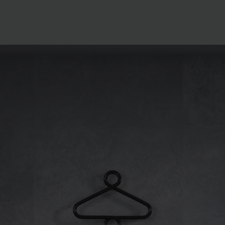
onal: Privacy Policy
atenschutz
świadczenie o ochronie danych Zehnder
ivacy Policy