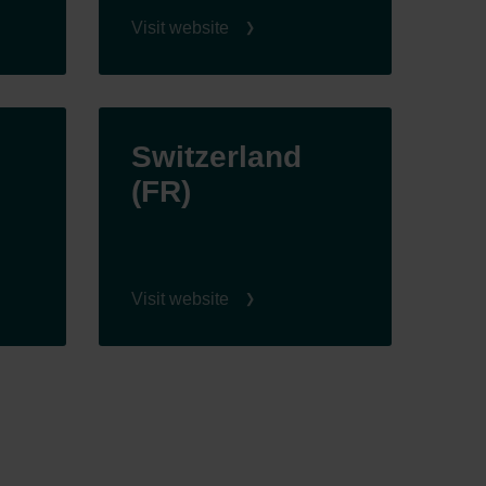
Visit website
Switzerland
(FR)
Visit website