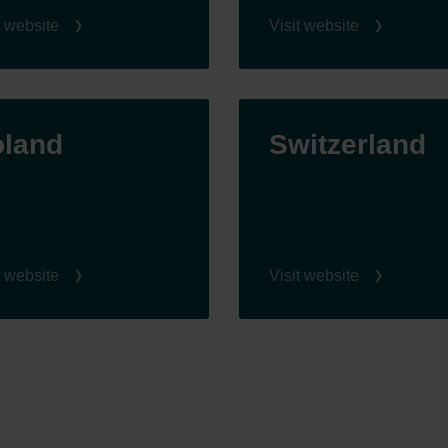
t website
Visit website
oland
Switzerland
t website
Visit website