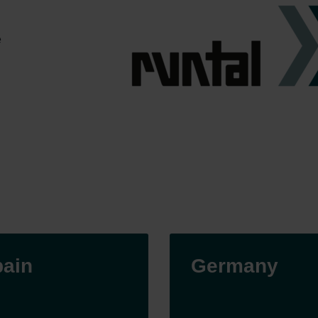
e
ain
Germany