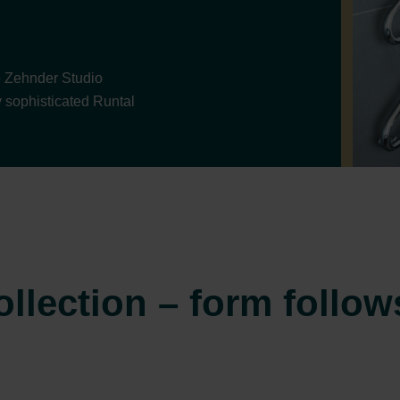
e Zehnder Studio
y sophisticated Runtal
llection – form follow