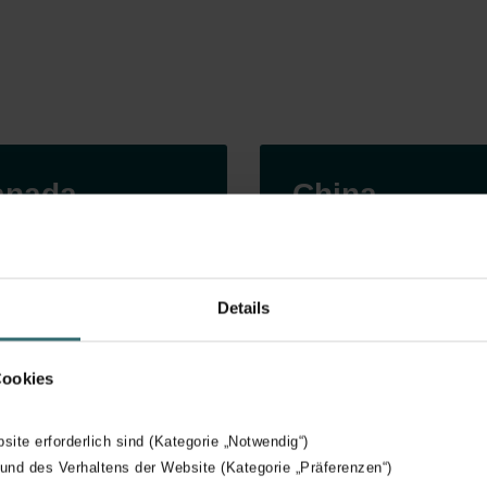
anada
China
t website
Visit website
Details
Cookies
bsite erforderlich sind (Kategorie „Notwendig“)
 und des Verhaltens der Website (Kategorie „Präferenzen“)