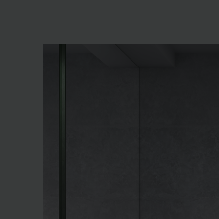
Zehnder Group Sales Internati
Zehnder Group Schweiz AG: D
Zehnder Polska Sp. z o.o.: O
Zehnder Group UK Limited: Pr