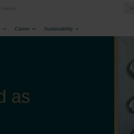
Contact
Career
Sustainability
d as