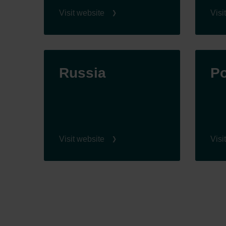
Visit website
Visi
Russia
P
Visit website
Visi