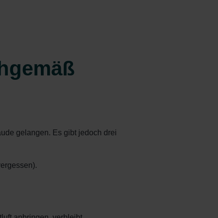
chgemäß
ude gelangen. Es gibt jedoch drei
 vergessen).
luft anbringen, verbleibt