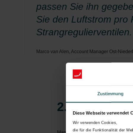
passen Sie ihn gegebe
Sie den Luftstrom pro
Strangregulierventilen.
Marco van Alen, Account Manager Ost-Nieder
Zustimmung
2. Die Schal
Diese Webseite verwendet 
Wir verwenden Cookies,
die für die Funktionalität der We
Man sollte sicherstellen, dass die