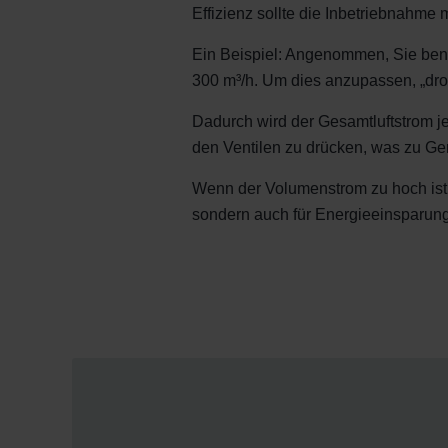
Zehnder Group İç Mekan İklimle
Effizienz sollte die Inbetriebnahme
Zehnder Group Nederland bv: 
Zehnder Group Sales Internati
Ein Beispiel: Angenommen, Sie ben
Zehnder Group Schweiz AG: D
300 m³/h. Um dies anzupassen, „dross
Zehnder Polska Sp. z o.o.: O
Dadurch wird der Gesamtluftstrom jed
Zehnder Group UK Limited: Pr
den Ventilen zu drücken, was zu Ge
Wenn der Volumenstrom zu hoch ist,
sondern auch für Energieeinsparun