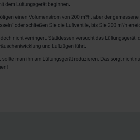
ndirme Sanayi ve Ticaret Limitet Şirketi: Web Sitesi Çerezleri
 mit dem Lüftungsgerät beginnen.
Privacyverklaringen
onal: Privacy Policy
ötigen einen Volumenstrom von 200 m³/h, aber der gemessene 
atenschutz
eln“ oder schließen Sie die Luftventile, bis Sie 200 m³/h errei
świadczenie o ochronie danych Zehnder
och nicht verringert. Stattdessen versucht das Lüftungsgerät, di
ivacy Policy
räuschentwicklung und Luftzügen führt.
 sollte man ihn am Lüftungsgerät reduzieren. Das sorgt nicht 
gen!