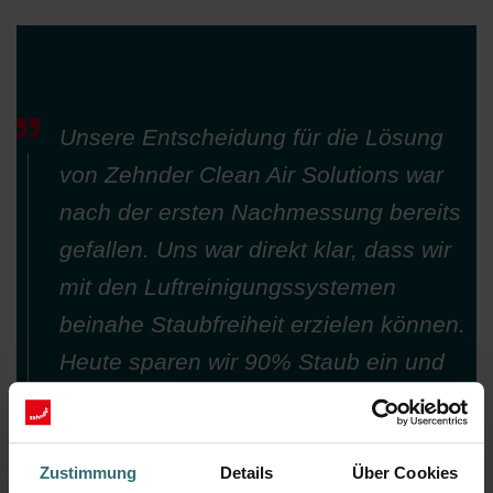
Unsere Entscheidung für die Lösung
von Zehnder Clean Air Solutions war
nach der ersten Nachmessung bereits
gefallen. Uns war direkt klar, dass wir
mit den Luftreinigungssystemen
beinahe Staubfreiheit erzielen können.
Heute sparen wir 90% Staub ein und
genießen die vielen weiteren Vorzüge.
Otto Bischof – Gründer und Geschäftsführer
Zustimmung
Details
Über Cookies