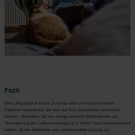
Datenschutzerklärung der Zehnder Group
Zehnder Group AG: Data Privacy
Zehnder Group België nv/sa: Déclarations de confidentialité
Zehnder Group Czech Republic s.r.o.: Zásady ochrany
osobních údajů
Zehnder Group France: Protection des données
Zehnder Group Ibérica SAU: Política de privacidad
Zehnder Group Italia S.r.l.: Privacy
Zehnder Group İç Mekan İklimlendirme Sanayi ve Ticaret
Limitet Şirketi: Web Sitesi Çerezleri
Zehnder Group Nederland bv: Privacyverklaringen
Zehnder Group Sales International: Privacy Policy
Zehnder Group Schweiz AG: Datenschutz
Fazit
Zehnder Polska Sp. z o.o.: Oświadczenie o ochronie
danych Zehnder
Die Luftqualität in Ihrem Zuhause wird von verschiedenen
Zehnder Group UK Limited: Privacy Policy
Faktoren beeinflusst, die sich auf Ihre Gesundheit auswirken
können. Nachdem Sie nun einige einfache Maßnahmen zur
Verringerung der Luftverunreinigung in Ihrem Haus kennengelernt
haben, ist die effektivste und umfassendste Lösung zur