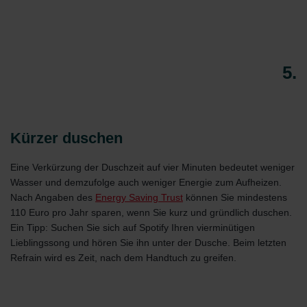
Zehnder Group Czech Republic s.r.o.: Zásady ochrany
osobních údajů
Zehnder Group France: Protection des données
Zehnder Group Ibérica SAU: Política de privacidad
5.
Zehnder Group Italia S.r.l.: Privacy
Zehnder Group İç Mekan İklimlendirme Sanayi ve Ticaret
Limitet Şirketi: Web Sitesi Çerezleri
Zehnder Group Nederland bv: Privacyverklaringen
Zehnder Group Sales International: Privacy Policy
Kürzer duschen
Zehnder Group Schweiz AG: Datenschutz
Zehnder Polska Sp. z o.o.: Oświadczenie o ochronie
Eine Verkürzung der Duschzeit auf vier Minuten bedeutet weniger
danych Zehnder
Wasser und demzufolge auch weniger Energie zum Aufheizen.
Zehnder Group UK Limited: Privacy Policy
Nach Angaben des
Energy Saving Trust
können Sie mindestens
110 Euro pro Jahr sparen, wenn Sie kurz und gründlich duschen.
Ein Tipp: Suchen Sie sich auf Spotify Ihren vierminütigen
Lieblingssong und hören Sie ihn unter der Dusche. Beim letzten
Refrain wird es Zeit, nach dem Handtuch zu greifen.