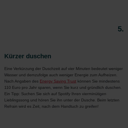
Zehnder Group Czech Republic s.r.o.: Zásady ochrany
osobních údajů
Zehnder Group France: Protection des données
Zehnder Group Ibérica SAU: Política de privacidad
Zehnder Group Italia S.r.l.: Privacy
5.
Zehnder Group İç Mekan İklimlendirme Sanayi ve Ticaret
Limitet Şirketi: Web Sitesi Çerezleri
Zehnder Group Nederland bv: Privacyverklaringen
Zehnder Group Sales International: Privacy Policy
Kürzer duschen
Zehnder Group Schweiz AG: Datenschutz
Zehnder Polska Sp. z o.o.: Oświadczenie o ochronie
Eine Verkürzung der Duschzeit auf vier Minuten bedeutet weniger
danych Zehnder
Wasser und demzufolge auch weniger Energie zum Aufheizen.
Zehnder Group UK Limited: Privacy Policy
Nach Angaben des
Energy Saving Trust
können Sie mindestens
110 Euro pro Jahr sparen, wenn Sie kurz und gründlich duschen.
Ein Tipp: Suchen Sie sich auf Spotify Ihren vierminütigen
Lieblingssong und hören Sie ihn unter der Dusche. Beim letzten
Refrain wird es Zeit, nach dem Handtuch zu greifen!