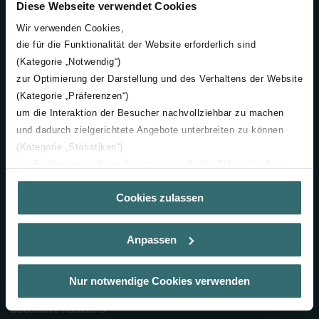
Diese Webseite verwendet Cookies
Switzerland
Wir verwenden Cookies,
die für die Funktionalität der Website erforderlich sind
English
(Kategorie „Notwendig“)
zur Optimierung der Darstellung und des Verhaltens der Website
(Kategorie „Präferenzen“)
um die Interaktion der Besucher nachvollziehbar zu machen
und dadurch zielgerichtete Angebote unterbreiten zu können
Company
(Kategorie „Statistiken“)
zur Einbindung weiterer Dienste wie z.B. YouTube oder Bing
Board and Management
(Kategorie „Marketing“)
About Us
Cookies zulassen
Über „Details zeigen“ bzw. die Datenschutzerklärung erhalten
Our Brands and Locations
Sie weitere Informationen. Durch die Auswahl der Kategorie
Corporate Procurement
nehmen Sie die jeweiligen Cookies an oder lehnen sie ab. Bei
Anpassen
der Auswahl von „Statistiken“ willigen Sie ein, dass wir Ihren
Besuchsverlauf auf unserer Website verwenden, um Ihnen die
Solutions
bestmögliche Nutzererfahrung zu ermöglichen und Ihnen
Nur notwendige Cookies verwenden
Comfortable Indoor Ventilation
maßgeschneiderte Informationen basierend auf Ihren Interessen
zur Verfügung zu stellen. Alle Einwilligungen können Sie
Decorative Radiators