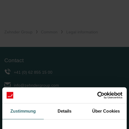
Zehnder Group
Common
Legal information
Contact
+41 (0) 62 855 15 00
info@zehndergroup.com
Contact us
Zustimmung
Details
Über Cookies
Zehnder Group AG
Moortalstrasse 1
5722 Graenichen