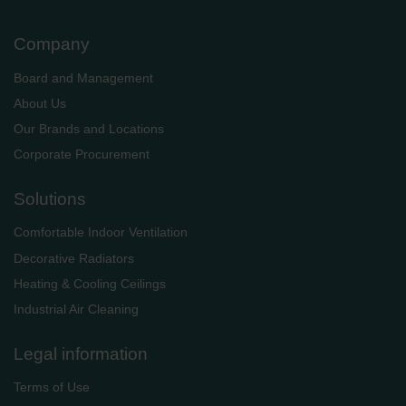
Zehnder Group Sales International: Privacy Policy
Zehnder Group Schweiz AG: Datenschutz
Company
Zehnder Polska Sp. z o.o.: Oświadczenie o ochronie
danych Zehnder
Board and Management
Zehnder Group UK Limited: Privacy Policy
About Us
Our Brands and Locations
Corporate Procurement
Solutions
Comfortable Indoor Ventilation
Decorative Radiators
Heating & Cooling Ceilings
Industrial Air Cleaning
Legal information
Terms of Use