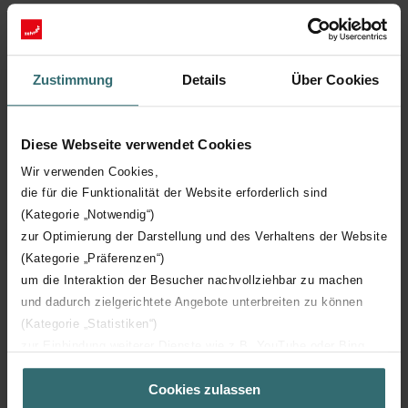
President of the Board of Trustees of the Pension Fund of
St.Galler Kantonalbank
Member of the Board of Trustees of the BÜCHI Corporate
Foundation (since January 2026)
Zustimmung
Details
Über Cookies
Diese Webseite verwendet Cookies
Wir verwenden Cookies,
Board of Directors
die für die Funktionalität der Website erforderlich sind
(Kategorie „Notwendig“)
zur Optimierung der Darstellung und des Verhaltens der Website
Other members
(Kategorie „Präferenzen“)
um die Interaktion der Besucher nachvollziehbar zu machen
und dadurch zielgerichtete Angebote unterbreiten zu können
(Kategorie „Statistiken“)
zur Einbindung weiterer Dienste wie z.B. YouTube oder Bing
Zehnder Group
Company
Board and Management
(Kategorie „Marketing“)
Ivo Wechsler
Cookies zulassen
Über „Details zeigen“ bzw. die Datenschutzerklärung erhalten